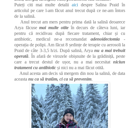
Puteți citi mai multe detalii
aici
despre Salina Praid în
articolul pe care l-am făcut anul trecut după ce ne-am întors
de la salină.
Anul trecut am mers pentru prima dată la salină deoarece
Arya făcuse
mai multe otite
în decurs de câteva luni, iar
pentru că recidivau după fiecare tratament, chiar și cu
antibiotic, medicul ne-a recomandat
adenoidectomia
-
operația de polipi. Am făcut 8 ședințe de terapie cu aerosoli la
Praid de câte 3-3,5 h/zi. După salină, Arya
nu a mai trebuit
operată
. În afară de virozele obișnuite de la grădiniță, peste
care a trecut destul de ușor, nu a mai necesitat
niciun
tratament cu antibiotic
și nici nu a mai făcut otită.
Anul acesta am decis să mergem din nou la salină, de data
aceasta
nu ca să tratăm, ci ca să prevenim
.