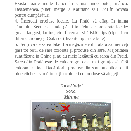
Există foarte multe bănci în salină unde puteți mânca.
Deasemenea, puteți merge la Kaufland sau Lidl în Sovata
pentru cumpărături.
4. Încercați produse locale.
La Praid vă aflați în inima
Ținutului Secuiesc, unde găsiți tot felul de preparate locale:
gulaș, langoși, kurtoș, etc. Încercați și CiskiChips (cipsuri cu
diferite arome) și Csikisor (diverite tipuri de bere).
5. Feriți-vă de sarea fake.
La magazinele din afara salinei veți
găsi tot felul de sare colorată și produse din sare. Majoritatea
sunt făcute în China și nu au nicio legătură cu sarea din Praid.
Sarea din Praid este de culoare gri, ceva mai grunjoasă, fără
coloranți și iod. Dacă doriți produse din sare autentice, citiți
bine eticheta sau întrebați localnicii ce produse să alegeți.
Travel Safe!
xoxo,
Miruna