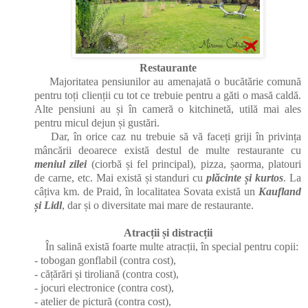
Restaurante
Majoritatea pensiunilor au amenajată o bucătărie comună
pentru toți clienții cu tot ce trebuie pentru a găti o masă caldă.
Alte pensiuni au și în cameră o kitchinetă, utilă mai ales
pentru micul dejun și gustări.
Dar, în orice caz nu trebuie să vă faceți griji în privința
mâncării deoarece există destul de multe restaurante cu
meniul zilei
(ciorbă și fel principal), pizza, șaorma, platouri
de carne, etc. Mai există și standuri cu
plăcinte și kurtos
. La
câțiva km. de Praid, în localitatea Sovata există un
Kaufland
și Lidl
, dar și o diversitate mai mare de restaurante.
Atracții și distracții
În salină există foarte multe atracții, în special pentru copii:
- tobogan gonflabil (contra cost),
- cățărări și tiroliană (contra cost),
- jocuri electronice (contra cost),
- atelier de pictură (contra cost),