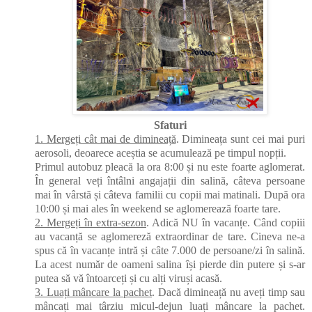
Sfaturi
1. Mergeți cât mai de dimineață
. Dimineața sunt cei mai puri
aerosoli, deoarece aceștia se acumulează pe timpul nopții.
Primul autobuz pleacă la ora 8:00 și nu este foarte aglomerat.
În general veți întâlni angajații din salină, câteva persoane
mai în vârstă și câteva familii cu copii mai matinali. După ora
10:00 și mai ales în weekend se aglomerează foarte tare.
2. Mergeți în extra-sezon
. Adică NU în vacanțe. Când copiii
au vacanță se aglomereză extraordinar de tare. Cineva ne-a
spus că în vacanțe intră și câte 7.000 de persoane/zi în salină.
La acest număr de oameni salina își pierde din putere și s-ar
putea să vă întoarceți și cu alți viruși acasă.
3. Luați mâncare la pachet
. Dacă dimineață nu aveți timp sau
mâncați mai târziu micul-dejun luați mâncare la pachet.