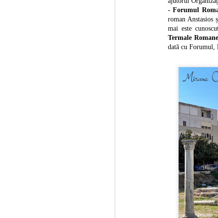
ajutorul Organizaț
în
- Forumul Rom
roman Anstasios ș
mai este cunoscut
Termale Roman
dată cu Forumul, 
M
mă
In
My
În
In
af
A
1
es
st
Al