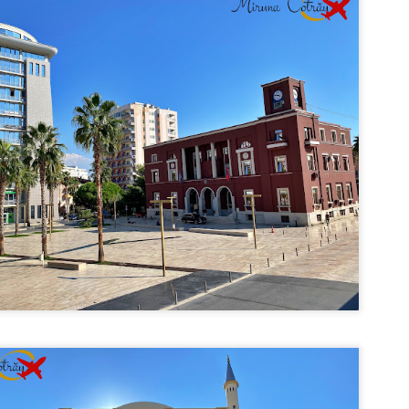
zeul are peste 3.000 de exponate situate pe o suprafață de 50,000 metri
trați, atât în interior, cât și în exterior.
Vacanta in Grecia (3): Halkidiki - Turul Bratului
UL
5
Kassandra
ninsula Halkidiki (Chalkidiki) aparține de regiunea Macedonia Centrală și
 află în partea de nord a Greciei. Este formată din 3 brațe care se întind în
rea Egee: Kassandra, Sithonia și Athos.
ssandra este brațul vestic și zona cea mai dezvoltată turistic, fiind plină de
ațiuni. Brațul are 55 km. lungime și începe de la Nea Moudania.
ațiuni și plaje
ațiunea Nea Moudania este prima staține a Brațului Kassandra și se află la o
stanță de doar 58 kilometri față de Salonic.
Capitale europene: Oslo (Norvegia)
UL
4
Oslo este capitala și cel mai mare oraș al Norvegiei.
așul a fost fondat în jurul anului 1040, la sfârșitul erei vikinge sub numele
 Anslo. În 1624, orașul a fost distrus de un incendiu uriaș, dar a fost
construit și redenumit Christiania, după numele împăratului Christian al IV-
a. Abia în 1925, Oslo și-a căpătat numele actual, după ce și-a extins
ritoriul.