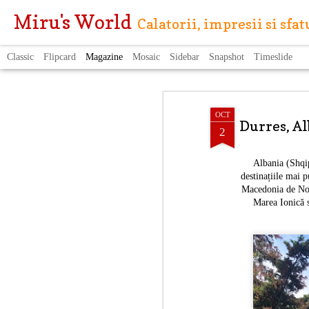
Miru's World
Calatorii, impresii si sfa
Classic
Flipcard
Magazine
Mosaic
Sidebar
Snapshot
Timeslide
OCT
Durres, Al
2
Albania (Shqip
destinațiile mai 
Macedonia de Nord
Marea Ionică s