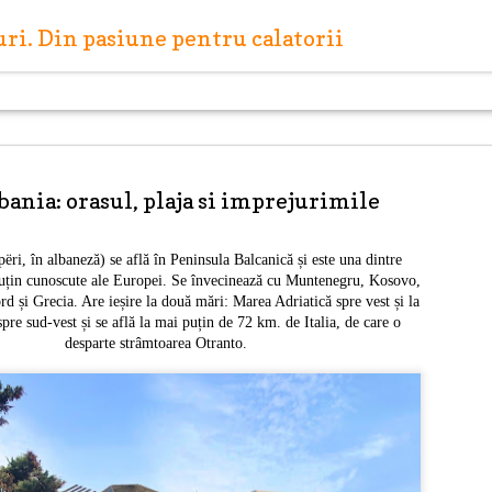
turi. Din pasiune pentru calatorii
bania: orasul, plaja si imprejurimile
ëri, în albaneză) se află în Peninsula Balcanică și este una dintre
puțin cunoscute ale Europei. Se învecinează cu Muntenegru, Kosovo,
Capitale europene: R
MAY
 și Grecia. Are ieșire la două mări: Marea Adriatică spre vest și la
27
(Letonia)
pre sud-vest și se află la mai puțin de 72 km. de Italia, de care o
desparte strâmtoarea Otranto.
Riga este capitala Letoniei, situată pe malul Mării Ba
vărsare a râului Daugava. Riga este cel mai mare oraș 
iar centrul istoric al orașului a fost inclus în anul 199
din patrimoniul cultural mondial UNESCO.
Scurtă istorie a orașului
Riga este amplasată pe locul unei așezări antice a liv