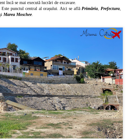
b conducerea lui Octavian August.
ent încă se mai execută lucrări de excavare.
. Este punctul central al orașului. Aici se află
Primăria
,
Prefectura
,
și
Marea Moschee
.
Uzupis si Christiania - utopiile Europei
EP
1
Uzupis și Christiania sunt două cartiere din Vilnius (Lituania),
respectiv Copenhaga (Danemarca), care au un stil de viață diferit față
 cel cotidian. Ambele s-au declarat independente, deși independența lor nu
te recunoscută de nimeni, iar comunitatea lor este constituită din artiști, cu
ziuni politice, religioase și spirituale aparte.
upis
publica Uzupis se află în Vilnius, capitala Lituaniei și se traduce prin
incolo de râu", cu referire la râul Vilnia.
Heidelberg - unul dintre cele mai frumoase orase
EP
0
europene
idelberg se află în landul Baden-Württemberg, la aproximativ 90 km. de
ankfurt și 120 km. de Stuttgart. Heidelberg este unul dintre cele mai
umoase din Germania și un important centru cultural și educațional, fiind
zda Universității Ruprecht-Karls, cea mai veche universitate din
rmania.
 Heidelberg și-a petrecut cea mai mare parte a exilului și a decedat, la 15