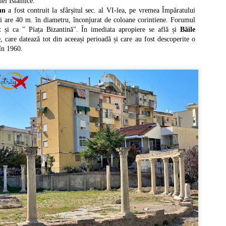
iei Islamice.
ființatul stat italian.
an
a fost contruit la sfârșitul sec. al VI-lea, pe vremea Împăratului
i are 40 m. în diametru, înconjurat de coloane corintiene. Forumul
 și ca " Piața Bizantină". În imediata apropiere se află și
Băile
e
, care datează tot din aceeași perioadă și care au fost descoperite o
în 1960.
Vacanta in Grecia (2): Santorini
AY
7
Santorini este una dintre cele mai căutate destinații de vacanță, o
adevărată emblemă a Greciei, datorită panoramelor minunate asupra
rii și recunoscută pentru apusurile romantice.
sula se află în Marea Egee și face parte din Insulele Ciclade, alături de
konos, Naxos, Paros și altele.
 trecut, insula se numea Thera, iar capitala ei Fira.
sula are o suprafață de 79 km² și este de tip vulcanic, Vulcanul Santorini -
lat pe o insulă învecinată fiind activ și în prezent.
Antalya - capitala turismului turcesc
PR
3
Antalya este centrul administrativ al provinciei cu același nume și una
din cele mai importante stațiuni de pe litoralul mediteraneean. Mai
te supranumită și capitala „Rivierei turcești”, datorită gamei extinse de
ațiuni cu hoteluri de lux, precum Belek, Side, Kemer, Lara, Incekum sau
anya, ce se întind în peste 650 km. lungime de plaje.