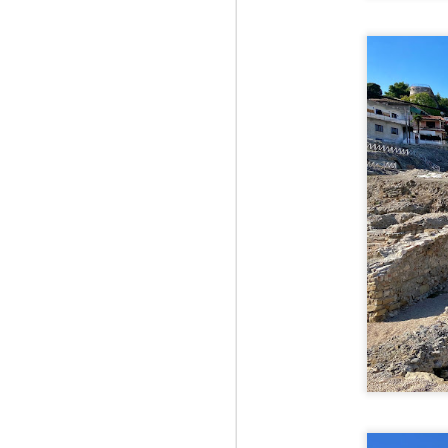
ma
A
că
18
Ră
Tu
oc
J
3
Si
He
Mu
ma