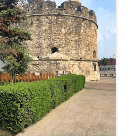
antic fino-ugric, la confluența râurilor Daugava și R
Ridzene era cunoscut la începuturi sub numele de Ri
numele său orașului.