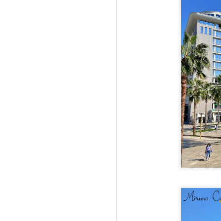
Mu
pă
J
1
Pe
se
Ma
Ka
st
St
St
di
J
Or
de
re
le
te