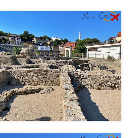
i 1873, domnitorul Alexandru Ioan Cuza.
Capitale europene: Helsinki (Finlanda)
UG
7
Helsinki este capitala și cel mai mare oraș din Finlanda și totodată cea
mai nordică capitală din Uniunea Europeană. Orașul a fost fondat de
tre Regele Gustavus Vasa din Suedia în 1550 și se numea Helsingfors. În
09 orașul a fost cucerit de ruși, după ce i-au învins pe suedezi în
zboiului Finlandez, iar 1812, Helsinki a preluat titlul de capitală de la
rku. În 1917, Finlanda și-a declarat independența, dar capitala a fost
upată de Armata Roșie în ianuarie 1918.
Muzeul Tehnic Sinsheim - cel mai interesant
UL
0
muzeu din Germania
nsheim este un mic orășel situat pe Autostrada A6, la aproximativ 20 km. de
idelberg și 28 km. de Heilbronn, pe malurile râului Elsenz.
zeul Tehnic s-a deschis în 1981 și este cel mai complex muzeu ce îmbină
șini clasice, mașini de curse, tancuri, trăsuri, biciclete, dar și avione.