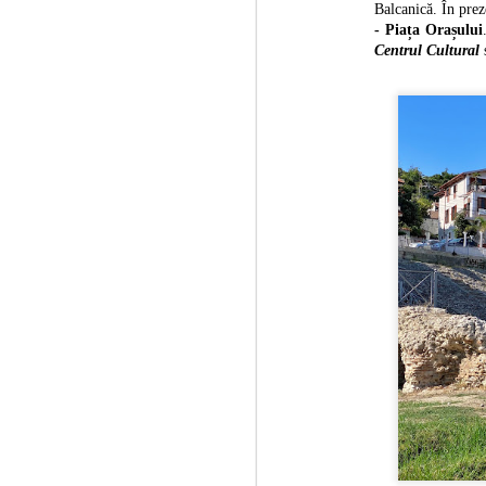
su
Balcanică. În prez
- Piața Orașului
Centrul Cultural
S
2
de
es
vi
Uz
Re
"d
S
1
He
Fr
fr
ga
Ge
În