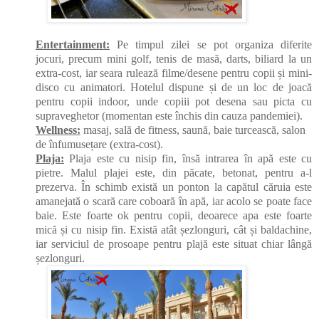
Entertainment:
Pe timpul zilei se pot organiza diferite
jocuri, precum mini golf, tenis de masă, darts, biliard la un
extra-cost, iar seara rulează filme/desene pentru copii și mini-
disco cu animatori. Hotelul dispune și de un loc de joacă
pentru copii indoor, unde copiii pot desena sau picta cu
supraveghetor (momentan este închis din cauza pandemiei).
Wellness:
masaj, sală de fitness, saună, baie turcească, salon
de înfumusețare (extra-cost).
Plaja:
Plaja este cu nisip fin, însă intrarea în apă este cu
pietre. Malul plajei este, din păcate, betonat, pentru a-l
prezerva. În schimb există un ponton la capătul căruia este
amanejată o scară care coboară în apă, iar acolo se poate face
baie. Este foarte ok pentru copii, deoarece apa este foarte
mică și cu nisip fin. Există atât șezlonguri, cât și baldachine,
iar serviciul de prosoape pentru plajă este situat chiar lângă
șezlonguri.