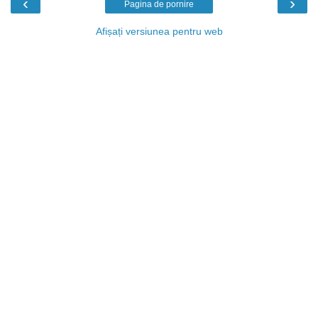
‹
›
Pagina de pornire
Afișați versiunea pentru web