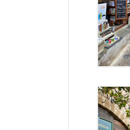
Mu
pă
J
1
Pe
se
Ma
Ka
st
St
St
di
J
Or
de
re
le
te