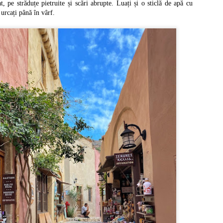
, pe străduțe pietruite și scări abrupte. Luați și o sticlă de apă cu
i 1873, domnitorul Alexandru Ioan Cuza.
 urcați până în vârf.
Capitale europene: Helsinki (Finlanda)
UG
7
Helsinki este capitala și cel mai mare oraș din Finlanda și totodată cea
mai nordică capitală din Uniunea Europeană. Orașul a fost fondat de
tre Regele Gustavus Vasa din Suedia în 1550 și se numea Helsingfors. În
09 orașul a fost cucerit de ruși, după ce i-au învins pe suedezi în
zboiului Finlandez, iar 1812, Helsinki a preluat titlul de capitală de la
rku. În 1917, Finlanda și-a declarat independența, dar capitala a fost
upată de Armata Roșie în ianuarie 1918.
Muzeul Tehnic Sinsheim - cel mai interesant
UL
0
muzeu din Germania
nsheim este un mic orășel situat pe Autostrada A6, la aproximativ 20 km. de
idelberg și 28 km. de Heilbronn, pe malurile râului Elsenz.
zeul Tehnic s-a deschis în 1981 și este cel mai complex muzeu ce îmbină
șini clasice, mașini de curse, tancuri, trăsuri, biciclete, dar și avione.