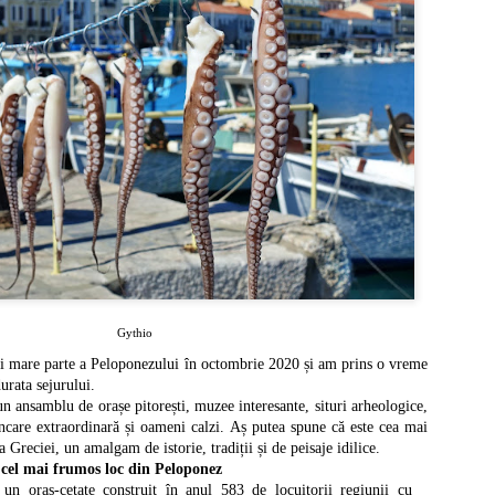
antic fino-ugric, la confluența râurilor Daugava și R
Ridzene era cunoscut la începuturi sub numele de Ri
numele său orașului.
Gythio
ai mare parte a Peloponezului în octombrie 2020 și am prins o vreme
urata sejurului.
n ansamblu de orașe pitorești, muzee interesante, situri arheologice,
ncare extraordinară și oameni calzi.
Aș putea spune că este cea mai
 Greciei, un amalgam de istorie, tradiții și de peisaje idilice.
cel mai frumos loc din Peloponez
un oraș-cetate construit în anul 583 de locuitorii regiunii cu