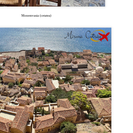
ființatul stat italian.
Monemvasia (cetatea)
Vacanta in Grecia (2): Santorini
AY
7
Santorini este una dintre cele mai căutate destinații de vacanță, o
adevărată emblemă a Greciei, datorită panoramelor minunate asupra
rii și recunoscută pentru apusurile romantice.
sula se află în Marea Egee și face parte din Insulele Ciclade, alături de
konos, Naxos, Paros și altele.
 trecut, insula se numea Thera, iar capitala ei Fira.
sula are o suprafață de 79 km² și este de tip vulcanic, Vulcanul Santorini -
lat pe o insulă învecinată fiind activ și în prezent.
Antalya - capitala turismului turcesc
PR
3
Antalya este centrul administrativ al provinciei cu același nume și una
din cele mai importante stațiuni de pe litoralul mediteraneean. Mai
te supranumită și capitala „Rivierei turcești”, datorită gamei extinse de
ațiuni cu hoteluri de lux, precum Belek, Side, Kemer, Lara, Incekum sau
anya, ce se întind în peste 650 km. lungime de plaje.