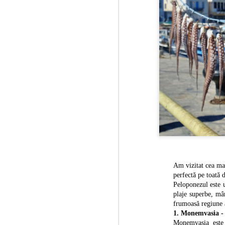
Am
vizitat cea m
perfectă pe toată d
Peloponezul este u
plaje superbe, mâ
frumoasă regiune a
1. Monemvasia - 
Monemvasia este 