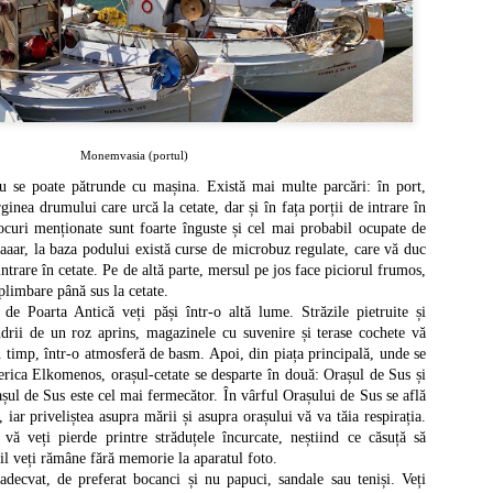
b conducerea lui Octavian August.
Uzupis si Christiania - utopiile Europei
EP
1
Uzupis și Christiania sunt două cartiere din Vilnius (Lituania),
respectiv Copenhaga (Danemarca), care au un stil de viață diferit față
 cel cotidian. Ambele s-au declarat independente, deși independența lor nu
Monemvasia (portul)
te recunoscută de nimeni, iar comunitatea lor este constituită din artiști, cu
ziuni politice, religioase și spirituale aparte.
 se poate pătrunde cu mașina. Există mai multe parcări: în port,
inea drumului care urcă la cetate, dar și în fața porții de intrare în
upis
locuri menționate sunt foarte înguste și cel mai probabil ocupate de
publica Uzupis se află în Vilnius, capitala Lituaniei și se traduce prin
 Daaar, la baza podului există curse de microbuz regulate, care vă duc
incolo de râu", cu referire la râul Vilnia.
intrare în cetate. Pe de altă parte, mersul pe jos face piciorul frumos,
 plimbare până sus la cetate.
 de Poarta Antică veți păși într-o altă lume. Străzile pietruite și
Heidelberg - unul dintre cele mai frumoase orase
andrii de un roz aprins, magazinele cu suvenire și terase cochete vă
EP
0
 timp, într-o atmosferă de basm. Apoi, din piața principală, unde se
europene
erica Elkomenos, orașul-cetate se desparte în două: Orașul de Sus și
idelberg se află în landul Baden-Württemberg, la aproximativ 90 km. de
șul de Sus este cel mai fermecător. În vârful Orașului de Sus se află
ankfurt și 120 km. de Stuttgart. Heidelberg este unul dintre cele mai
umoase din Germania și un important centru cultural și educațional, fiind
, iar priveliștea asupra mării și asupra orașului vă va tăia respirația.
zda Universității Ruprecht-Karls, cea mai veche universitate din
vă veți pierde printre străduțele încurcate, neștiind ce căsuță să
rmania.
il veți rămâne fără memorie la aparatul foto.
 adecvat, de preferat bocanci și nu papuci, sandale sau teniși. Veți
 Heidelberg și-a petrecut cea mai mare parte a exilului și a decedat, la 15