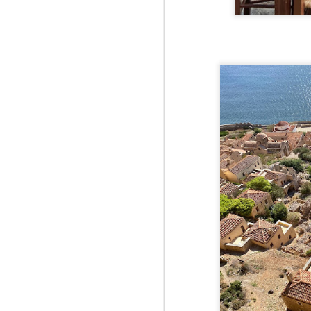
în
M
mă
In
My
În
In
af
A
1
es
st
Al