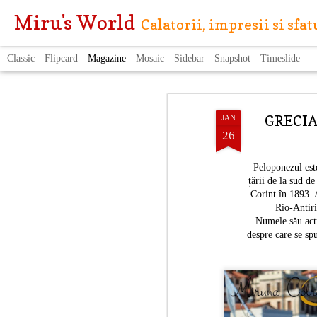
Miru's World
Calatorii, impresii si sfa
Classic
Flipcard
Magazine
Mosaic
Sidebar
Snapshot
Timeslide
GRECIA:
JAN
26
Peloponezul es
țării de la sud d
Corint
în
1893
. 
Rio-Antir
Numele său actu
despre care se sp