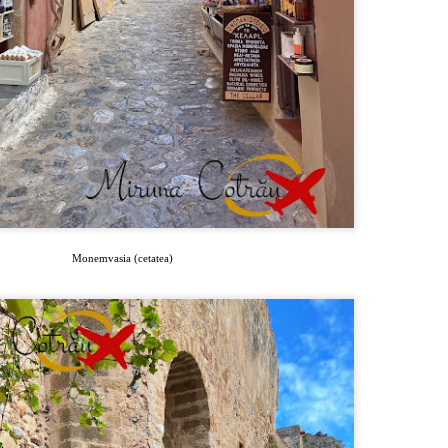
zeul are peste 3.000 de exponate situate pe o suprafață de 50,000 metri
trați, atât în interior, cât și în exterior.
Vacanta in Grecia (3): Halkidiki - Turul Bratului
UL
5
Kassandra
ninsula Halkidiki (Chalkidiki) aparține de regiunea Macedonia Centrală și
 află în partea de nord a Greciei. Este formată din 3 brațe care se întind în
rea Egee: Kassandra, Sithonia și Athos.
ssandra este brațul vestic și zona cea mai dezvoltată turistic, fiind plină de
ațiuni. Brațul are 55 km. lungime și începe de la Nea Moudania.
ațiuni și plaje
Monemvasia (cetatea)
ațiunea Nea Moudania este prima staține a Brațului Kassandra și se află la o
stanță de doar 58 kilometri față de Salonic.
Capitale europene: Oslo (Norvegia)
UL
4
Oslo este capitala și cel mai mare oraș al Norvegiei.
așul a fost fondat în jurul anului 1040, la sfârșitul erei vikinge sub numele
 Anslo. În 1624, orașul a fost distrus de un incendiu uriaș, dar a fost
construit și redenumit Christiania, după numele împăratului Christian al IV-
a. Abia în 1925, Oslo și-a căpătat numele actual, după ce și-a extins
ritoriul.