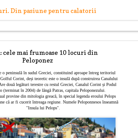
turi. Din pasiune pentru calatorii
 cele mai frumoase 10 locuri din
Peloponez
te o
peninsulă
în sudul
Greciei
, constituind aproape întreg teritoriul
e
Golful Corint
, deși teoretic este o insulă după construirea
Canalului
Capitale europene: R
MAY
Are două legături terestre cu restul Greciei, Canalul Corint și
Podul
27
(Letonia)
io
(terminat în
2004
) de lângă Patras, capitala Peloponezului.
al provine din mitologia greacă, în special legenda eroului Pelops
Riga este capitala Letoniei, situată pe malul Mării Ba
une că ar fi cucerit întreaga regiune. Numele Peloponnesos înseamnă
vărsare a râului Daugava. Riga este cel mai mare oraș 
"Insula lui Pelops".
iar centrul istoric al orașului a fost inclus în anul 199
din patrimoniul cultural mondial UNESCO.
Scurtă istorie a orașului
Riga este amplasată pe locul unei așezări antice a liv