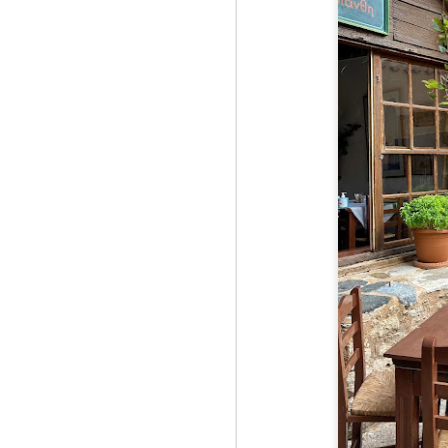
J
1
Ro
Ba
ce
Nu
Ta
De
Fü
J
Or
in
ar
re