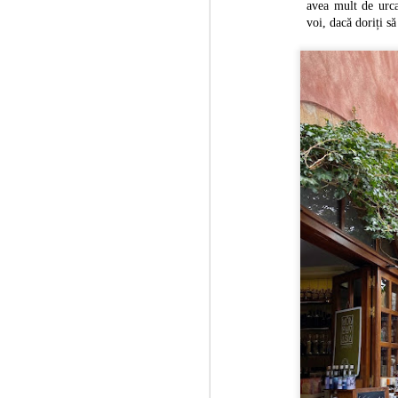
avea mult de urcat
ma
voi, dacă doriți să
A
că
18
Ră
Tu
oc
J
3
Si
He
Mu
ma