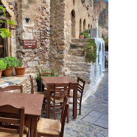
Rothenburg ob der Tauber - cel mai frumos oras
UN
8
medieval din Europa
thenburg ob der Tauber este un oraș din regiunea Franconia din landul
varia și este unul dintre cele mai vizitate orașe ale Germaniei, datorită
tății medievale foarte bine prezervate.
mele - Rothenburg ob der Tauber - se traduce <Castelul Roșu deasupra
uberului>, Tauber fiind râul care trece pe la marginea orașului.
asemenea, orașul este situat pe Drumul Romantic, ce leagă Würzburg de
ssen și unde se găsesc numeroase castele și orașe pitorești.
Palermo - capitala Siciliei
UN
7
Palermo este capitala Siciliei, un oraș italian important din punct de
vedere istoric, cultural și gastronomic.
așul a fost fondat în 734 î.Hr. de fenicieni și avea numele de Sis - floare. A
trat apoi în posesia Cartaginei, a Imperiului Roman, a fost sub dominație
abă și cucerit de normanzi și spanioli. Orașul a fost eliberat de
voluționarul Giuseppe Garibaldi și începând din 1860 face parte din nou