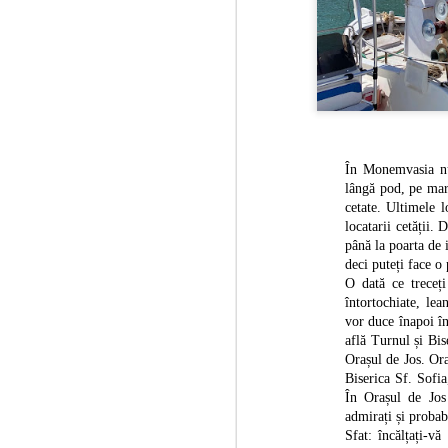
su
S
2
de
es
vi
În Monemvasia nu
lângă pod, pe marg
Uz
cetate. Ultimele 
Re
locatarii cetății.
"d
până la poarta de 
deci puteți face o
O dată ce treceți
întortochiate, le
S
1
vor duce înapoi în
află Turnul și Bis
He
Orașul de Jos. Ora
Fr
fr
Biserica Sf. Sofia
ga
În Orașul de Jos 
Ge
admirați și probab
Sfat: încălțați-vă
În