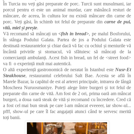
În Turcia nu veți găsi preparate de porc. Turcii sunt musulmani, iar
porcul pentru ei este un animal murdar, care mănâncă resturi de
mâncare, de aceea, în cultura lor nu există mâncare din carne de
porc. Veți găsi, în schimb tot felul de preparate din
carne de pui,
vită, miel și prește
.
Vă recomand să mâncați un
<fish in bread>
, pe malul Bosforului,
în stânga Podului Galata. Partea de jos a Podului Galata este
destinată restaurantelor și chiar dacă vă fac cu ochiul și meniurile vă
încântă privirile și stomacul, vă sfătuiesc să mâncați de la
comercianții ambulanți. Acest fish in bread, un fel de <street food>
va fi o experință mult mai autentică.
O altă experiență gastronomică de neratat în Istanbul este
Nusr-Et
Steakhouse
, restaurantul celebrului Salt Bae. Acesta se află în
Marele Bazar, la capătul de est al arterei principale, intrarea de lângă
Moscheea Nuruosmaniye. Puteți alege între burgeri și tot felul de
preparate din carne de vită. Am fost de 2 ori, prima oară am mâncat
burgeri, a doua oară steak de vită și recomand cu încredere. Cred că
a fost cel mai bun steak pe care l-am mâncat eveeeer, iar show-ul...
pfff, show-ul pe care îl fac angajații atunci când te servesc merită
toți banii.