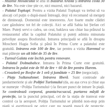
-
Muzeul Mosaicului
se află în
Bazarul Arasta
și
intrarea costă 30
de lire
. Nu este cine știe ce, nici muzeul, nici bazarul.
-
Palatul Topkapi
. Pentru a vizita Palatul Topkapi va trebui să va
alocați cel puțin o după-masă întreagă, deși vă recomand să mergeți
de dimineață. Domeniul este imeeeeens. Are foarte multe clădiri
care găzduiesc tot fel de colecții. Aici se află Sabia lui Ștefan cel
Mare. Puteți servi o cafea, un ceai, baklava sau chiar lua prânzul la
restaurantul aflat la capătul Palatului și puteți admira minunata
priveliște asupra Bosforului. Intrarea principală se află în dreapta
Moscheei Hagia Sofia și până în Prima Curte a palatului este
gratuită.
Intrarea este 100 de lire
, iar pentru a vizita
Haremul
se
mai plătește
un alt bilet de 35 de lire
.
-
Turnul Galata este închis pentru renovare
.
-
Palatul Dolmabahce
. Intrarea în Prima Curte este gratuită.
Int
rarea în palat este de 90 de lire + 60 de lire pentru Harem.
-
Croazieră pe Bosfor de 1 oră și jumătate = 25 lire
(negociați).
-
Piața Sultanahmet
.
Intrarea liberă
. Sunt controale ale
jandarmerierie și ale
Poliției Turismului
(da, au așa ceva și chiar așa
se numește <Poliția Turismului>) la fiecare punct de intrare în piață.
Se controlează corporal, geanta/rucsacul, purtarea măștii de
protecție,
iar la punctul principal, cel de la stația de tramvai este
control ca la aeroport. Poliția Turismului se plimbă non-stop prin
piață și avertizează pe orice care nu poartă mască de protecție.