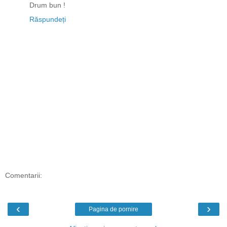
Drum bun !
Răspundeți
Comentarii:
‹
›
Pagina de pornire