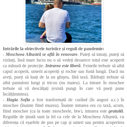
Intrările la obiectivele turistice și reguli de pandemie:
-
Moscheea Albastră se află în renovare
. Puteți să intrați, puteți să
vizitați, însă mare lucru nu o să vedeți deoarece totul este acoperit
ca măsură de protecție.
Intrarea este liberă
. Femeile trebuie să aibă
capul acoperit, umerii acoperiți și rochie sau fustă lungă. Dacă nu
aveți, pueți să luați de la un ghișeu, fără taxă. Bărbații trebuie să
aibă pantaloni lungi și tricou (nu maieu). La intrare în moschee
trebuie să vă descălțați (există pungi în care vă pueți pune
încălțămintea).
-
Hagia Sofia
a fost tranformată de curând (în august a.c.) în
moschee (înainte fiind muzeu). Înainte intrarea era cu taxă, acum,
fiind moschee (ca la toate moscheele, btw), intrarea este
gratuită
.
Regulile de ținută sunt la fel ca cele de la Moscheea Albastră, cu
diferența că eșarfele de pus pe cap și umeri sau pentru acoperirea