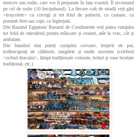
morcov sau rodie, care vor fi preparate în fața voastră. Îl recomand
pe cel de rodie (10 lire/paharul). La fiecare colț de stradă veți găsi
<troșcolete> cu covrigi și tot felul de patiserii, cu castane, cu
porumb fiert sau copt, cu înghețată.
Din Bazarul Egiptean/ Bazarul de Condimente veți putea cumpăra
tot felul de mirodenii pentru mâncare și ceaiuri, atât la vrac, cât și
ambalate.
Din Istanbul mai puteți cumpăra covoare, lenjerii de pat,
trollere/genți de călătorie, nargilele și multe suvenire (celebrul
<ochiul dracului>, lămpi tradiționale colorate, boluri și vase brodate
tradițional, etc.)