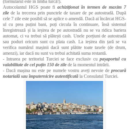
(formularul este în limba turcă!).
Autocolantul HGS poate fi
achiziţionat în termen de maxim 7
zile
de la trecerea prin punctele de taxare de pe autostradă. După
cele 7 zile este posibil să se aplice o amendă. Dacă ai încărcat HGS-
ul cu prea puțini bani, poți circula în continuare, însă sistemul
înregistrează și la ieșirea de pe autostradă nu se va ridica bariera
automat, ci va trebui să plătești cash. Unele porțiuni de autostradă
sau poduri oricum sunt cu plata cash. La ieșirea din țară se va
verifica numărul mașinii dacă sunt plătite toate taxele (de drum,
amenzi), iar dacă nu sunt va trebui achitată suma restantă.
- Intrarea pe teritoriul Turciei se face exclusiv cu
pașaportul cu
valabilitate de cel puțin 150 de zile
de la momentul intrării.
- Dacă mașina nu este pe numele vostru aveți nevoie de
procură
notarială sau împuternicire autentificată
la Consulatul Turciei.