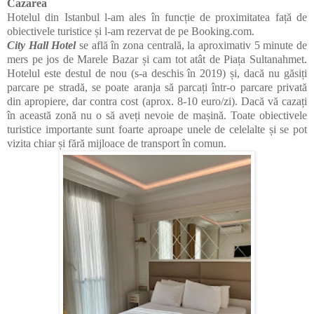
Cazarea
Hotelul din Istanbul l-am ales în funcție de proximitatea față de
obiectivele turistice și l-am rezervat de pe Booking.com.
City Hall Hotel
se află în zona centrală, la aproximativ 5 minute de
mers pe jos de Marele Bazar și cam tot atât de Piața Sultanahmet.
Hotelul este destul de nou (s-a deschis în 2019) și, dacă nu găsiți
parcare pe stradă, se poate aranja să parcați într-o parcare privată
din apropiere, dar contra cost (aprox. 8-10 euro/zi). Dacă vă cazați
în această zonă nu o să aveți nevoie de mașină. Toate obiectivele
turistice importante sunt foarte aproape unele de celelalte și se pot
vizita chiar și fără mijloace de transport în comun.