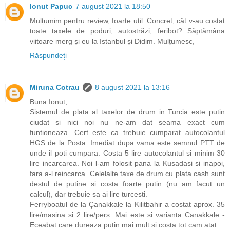
Ionut Papuc
7 august 2021 la 18:50
Mulțumim pentru review, foarte util. Concret, cât v-au costat
toate taxele de poduri, autostrăzi, feribot? Săptămâna
viitoare merg și eu la Istanbul și Didim. Mulțumesc,
Răspundeți
Miruna Cotrau
8 august 2021 la 13:16
Buna Ionut,
Sistemul de plata al taxelor de drum in Turcia este putin
ciudat si nici noi nu ne-am dat seama exact cum
funtioneaza. Cert este ca trebuie cumparat autocolantul
HGS de la Posta. Imediat dupa vama este semnul PTT de
unde il poti cumpara. Costa 5 lire autocolantul si minim 30
lire incarcarea. Noi l-am folosit pana la Kusadasi si inapoi,
fara a-l reincarca. Celelalte taxe de drum cu plata cash sunt
destul de putine si costa foarte putin (nu am facut un
calcul), dar trebuie sa ai lire turcesti.
Ferryboatul de la Çanakkale la Kilitbahir a costat aprox. 35
lire/masina si 2 lire/pers. Mai este si varianta Canakkale -
Eceabat care dureaza putin mai mult si costa tot cam atat.