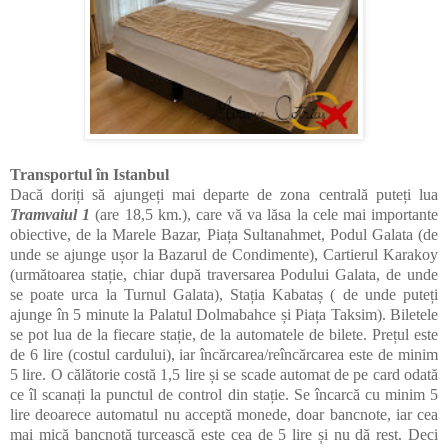
Transportul în Istanbul
Dacă doriți să ajungeți mai departe de zona centrală puteți lua
Tramvaiul 1
(are 18,5 km.), care vă va lăsa la cele mai importante
obiective, de la Marele Bazar, Piața Sultanahmet, Podul Galata (de
unde se ajunge ușor la Bazarul de Condimente), Cartierul Karakoy
(următoarea stație, chiar după traversarea Podului Galata, de unde
se poate urca la Turnul Galata), Stația Kabataș ( de unde puteți
ajunge în 5 minute la Palatul Dolmabahce și Piața Taksim). Biletele
se pot lua de la fiecare stație, de la automatele de bilete. Prețul este
de 6 lire (costul cardului), iar încărcarea/reîncărcarea este de minim
5 lire. O călătorie costă 1,5 lire și se scade automat de pe card odată
ce îl scanați la punctul de control din stație. Se încarcă cu minim 5
lire deoarece automatul nu acceptă monede, doar bancnote, iar cea
mai mică bancnotă turcească este cea de 5 lire și nu dă rest. Deci