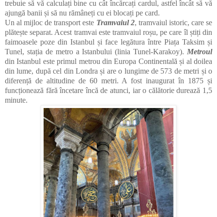
trebuie să vă calculați bine cu cât încărcați cardul, astfel încât să vă
ajungă banii și să nu rămâneți cu ei blocați pe card.
Un al mijloc de transport este
Tramvaiul 2
, tramvaiul istoric, care se
plătește separat. Acest tramvai este tramvaiul roșu, pe care îl știți din
faimoasele poze din Istanbul și face legătura între Piața Taksim și
Tunel, stația de metro a Istanbului (linia Tunel-Karakoy).
Metroul
din Istanbul este primul metrou din Europa Continentală și al doilea
din lume, după cel din Londra și are o lungime de 573 de metri și o
diferență de altitudine de 60 metri. A fost inaugurat în 1875 și
funcționează fără încetare încă de atunci, iar o călătorie durează 1,5
minute.