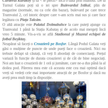
Cartierul Karakoy
și să < te pierzi> încă o dată prin Istanbul. De la
Turnul Galata poți să o iei spre
Bulevardul Istikal
, plin de
magazine (normale, nu ca cele din bazar), bulevard pe care trece
Tramvaiul 2, cel istoric despre care v-am scris mai sus și care face
legătura cu
Piața Taksim
.
O altă atracție este
Palatul Dolmabahce
la care puteți ajunge cu
Tramvaiul 1 până la Stația Kabataș și de acolo mai mergeți încă
vreo 5 minute. Vis-a-vis se află
Stadionul și Muzeul echipei de
fotbal
Beșiktaș
.
Neapărat să faceți o
Croazieră pe Bosfor
. Lângă Podul Galata veți
găsi o mulțime de puncte de unde pueți face o croazieră. Nici nu
trebuie defapt să căutați, că veți fi abordați de comercianți. Prețul
variază în funcție de durata croazierei și de cât de bine negociați.
Noi am luat o croazieră de 1 oră și jumătate, care ne-a dus până la al
doilea pod. Părerea mea este că aceasta este cea mai optimă dacă
vreți să vedeți cele mai importante atracții de pe Bosfor și dacă nu
aveți prea mult timp la dispoziție.