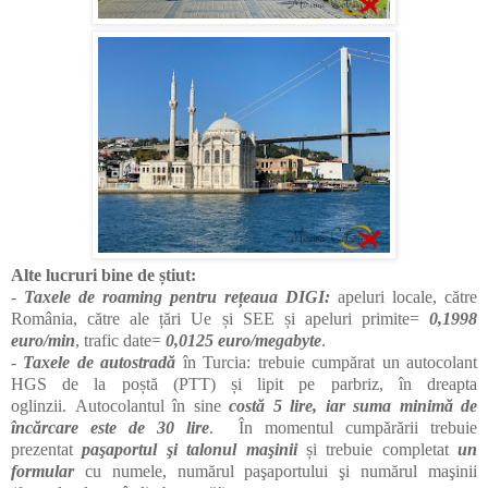
Alte lucruri bine de știut:
-
Taxele de roaming pentru rețeaua DIGI:
apeluri locale, către
România, către ale țări Ue și SEE și apeluri primite=
0,1998
euro/min
, trafic date=
0,0125 euro/megabyte
.
-
Taxele de autostradă
în Turcia: trebuie cumpărat un autocolant
HGS de la poștă (PTT) și lipit pe parbriz, în dreapta
oglinzii.
Autocolantul în sine
costă 5 lire, iar s
uma minimă de
încărcare este de 30 lire
. În momentul cumpărării trebuie
prezentat
paşaportul şi talonul maşinii
și trebuie completat
un
formular
cu numele, numărul paşaportului şi numărul maşinii