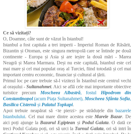
Ce să vizitați?
O, Doamne, câte sunt de văzut în Istanbul!
Istanbul a fost capitala a trei imperii - Imperiul Roman de Răsărit,
Bizantin și Otoman, este singura metropolă care se întinde pe două
continente - Europa și Asia și are ieșire la două mări - Marea
Neagră și Marea Marmara.
Deși nu este capitală, Istanbul este cel
mai mare și cel mai populat oraș al Turciei, fiind totodată și cel mai
important centru economic, financiar și cultural al țării.
Primul loc pe care trebuie să-l vizitezi în Istanbul este centrul vechi
al orașului -
Sultanahmet
. Aici se află cele mai importante obiective
turistice precum
Moscheea Albastră
, fostul
Hipodrom din
Constantinopol
(acum Piața Sultanahmet),
Moscheea Sfânta Sofia
,
Basilica Cisternă
și
Palatul Topkapi
.
Apoi trebuie neapărat să <te pierzi> pe străduțele din
bazarele
Istanbulului
. Cel mai mare dintre acestea este
Marele Bazar
. De
aici poți ajunge la
Bazarul Egiptean
și
Podul Galata
. O dată ce
treci Podul Galata poți, ori să urci la
Turnul Galata
, ori să intri în