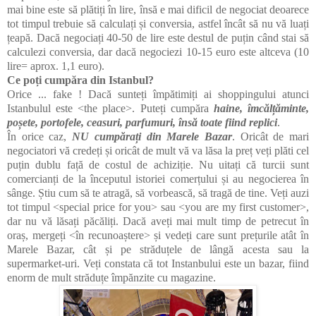
mai bine este să plătiți în lire, însă e mai dificil de negociat deoarece
tot timpul trebuie să calculați și conversia, astfel încât să nu vă luați
țeapă. Dacă negociați 40-50 de lire este destul de puțin când stai să
calculezi conversia, dar dacă negociezi 10-15 euro este altceva (10
lire= aprox. 1,1 euro).
Ce poți cumpăra din Istanbul?
Orice ... fake ! Dacă sunteți împătimiți ai shoppingului atunci
Istanbulul este <the place>. Puteți cumpăra
haine, îmcălțăminte,
poșete, portofele, ceasuri, parfumuri, însă toate fiind replici
.
În orice caz,
NU cumpărați din Marele Bazar
. Oricât de mari
negociatori vă credeți și oricât de mult vă va lăsa la preț veți plăti cel
puțin dublu față de costul de achiziție. Nu uitați că turcii sunt
comercianți de la începutul istoriei comerțului și au negocierea în
sânge. Știu cum să te atragă, să vorbească, să tragă de tine. Veți auzi
tot timpul <special price for you> sau <you are my first customer>,
dar nu vă lăsați păcăliți. Dacă aveți mai mult timp de petrecut în
oraș, mergeți <în recunoaștere> și vedeți care sunt prețurile atât în
Marele Bazar, cât și pe străduțele de lângă acesta sau la
supermarket-uri. Veți constata că tot Instanbului este un bazar, fiind
enorm de mult străduțe împănzite cu magazine.