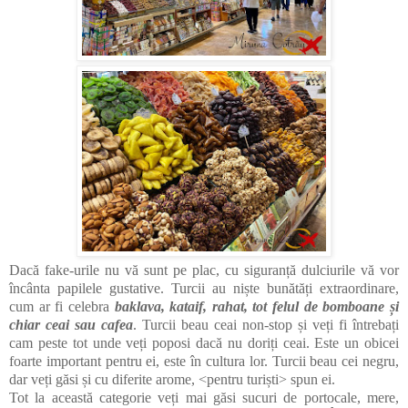
Dacă fake-urile nu vă sunt pe plac, cu siguranță dulciurile vă vor
încânta papilele gustative. Turcii au niște bunătăți extraordinare,
cum ar fi celebra
baklava, kataif, rahat, tot felul de bomboane și
chiar ceai sau cafea
. Turcii beau ceai non-stop și veți fi întrebați
cam peste tot unde veți poposi dacă nu doriți ceai. Este un obicei
foarte important pentru ei, este în cultura lor. Turcii beau cei negru,
dar veți găsi și cu diferite arome, <pentru turiști> spun ei.
Tot la această categorie veți mai găsi sucuri de portocale, mere,