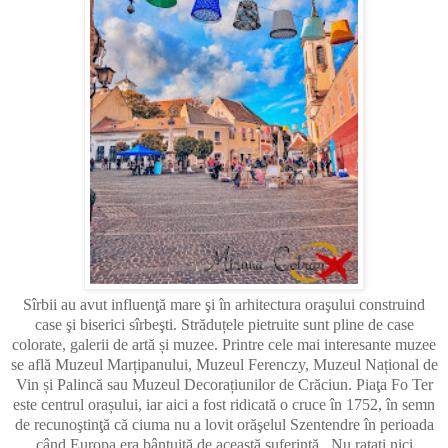
Sîrbii au avut influenţă mare şi în arhitectura oraşului construind
case şi biserici sîrbeşti. Străduțele pietruite sunt pline de case
colorate, galerii de artă și muzee. Printre cele mai interesante muzee
se află Muzeul Marțipanului, Muzeul Ferenczy, Muzeul Național de
Vin și Palincă sau Muzeul Decorațiunilor de Crăciun. Piaţa Fo Ter
este centrul orașului, iar aici a fost ridicată o cruce în 1752, în semn
de recunoştinţă că ciuma nu a lovit orăşelul Szentendre în perioada
când Europa era bântuită de această suferinţă. Nu ratați nici