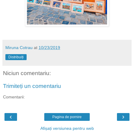
Miruna Cotrau
at
10/23/2019
Distribuiți
Niciun comentariu:
Trimiteți un comentariu
Comentarii:
‹
›
Pagina de pornire
Afișați versiunea pentru web