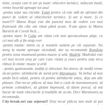
mine, orașul care le are pe toate: obiective turistice, mâncare bună,
vreme însorită aproape tot anul
-pentru sejur sau circuite:
Egipt
pentru că este atât de ofertant din
punct de vedere al obiectivelor turistice. Și are și mare. Și ce
mare!!!! Marea Roșie este din punctul meu de vedere cea mai
frumoasă din câte am văzut până acum. N-am ajuns la Marea
Barieră de Corali încă....
-pentru mare:
în
Cuba
am văzut cele mai spectaculoase plaje, cu
cel mai alb și fin nisip ever
-pentru munte:
mmm eu și muntele suntem pe căi separate. Nu
merg la munte aproape niciodată, dar aș recomanda
România
pentru zona muntoasă
-pentru muzee și artă:
Madrid
. Madridul este
cel mai recent oraș pe care l-am vizitat și exact pentru asta mi-a
rămas în minte: muzee și artă
- pentru gastronomie, tradiții și obiceiuri:
îmi doresc de multă vreme
să-mi petrec sărbătorile de iarnă prin
Maramureș
. Va trebui să mai
amân încă odată, pentru că pentru sărbătorile astea, deja am alte
planuri. Dar mi-ar plăcea să stau într-o casă de maramureșeni, să
primim colindători, să găstim împreună, să tăiem porcul, să mă
bucur de toate obiceiurile și tradițiile de acolo. Deci Maramureș aș
recomanda.
City-break-uri sau sejururi?
Deși mi-ar plăcea tare mult să pot