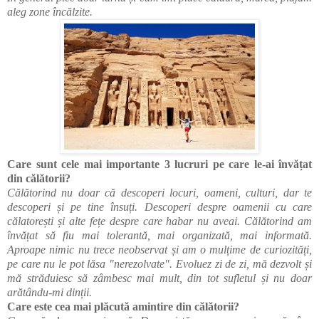
aleg zone încălzite.
Care sunt cele mai importante 3 lucruri pe care le-ai învățat
din călătorii?
Călătorind nu doar că descoperi locuri, oameni, culturi, dar te
descoperi și pe tine însuți. Descoperi despre oamenii cu care
călatorești și alte fețe despre care habar nu aveai. Călătorind am
învățat să fiu mai tolerantă, mai organizată, mai informată.
Aproape nimic nu trece neobservat și am o mulțime de curiozități,
pe care nu le pot lăsa "nerezolvate". Evoluez zi de zi, mă dezvolt și
mă străduiesc să zâmbesc mai mult, din tot sufletul și nu doar
arătându-mi dinții.
Care este cea mai plăcută amintire din călătorii?