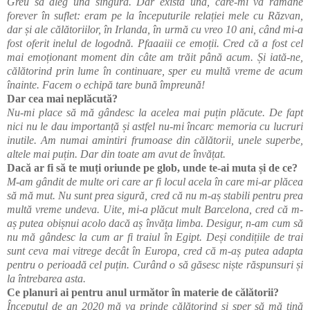
Greu să aleg una singură. Dar există una, care-mi va rămâne
forever în suflet: eram pe la începuturile relației mele cu Răzvan,
dar și ale călătoriilor, în Irlanda, în urmă cu vreo 10 ani, când mi-a
fost oferit inelul de logodnă. Pfaaaiii ce emoții. Cred că a fost cel
mai emoționant moment din câte am trăit până acum. Și iată-ne,
călătorind prin lume în continuare, sper eu multă vreme de acum
înainte. Facem o echipă tare bună împreună!
Dar cea mai neplăcută?
Nu-mi place să mă gândesc la acelea mai puțin plăcute. De fapt
nici nu le dau importanță și astfel nu-mi încarc memoria cu lucruri
inutile. Am numai amintiri frumoase din călătorii, unele superbe,
altele mai puțin. Dar din toate am avut de învățat.
Dacă ar fi să te muți oriunde pe glob, unde te-ai muta și de ce?
M-am gândit de multe ori care ar fi locul acela în care mi-ar plăcea
să mă mut. Nu sunt prea sigură, cred că nu m-aș stabili pentru prea
multă vreme undeva. Uite, mi-a plăcut mult Barcelona, cred că m-
aș putea obișnui acolo dacă aș învăța limba. Desigur, n-am cum să
nu mă gândesc la cum ar fi traiul în Egipt. Deși condițiile de trai
sunt ceva mai vitrege decât în Europa, cred că m-aș putea adapta
pentru o perioadă cel puțin. Curând o să găsesc niște răspunsuri și
la întrebarea asta.
Ce planuri ai pentru anul următor în materie de călătorii?
Începutul de an 2020 mă va prinde călătorind și sper să mă țină