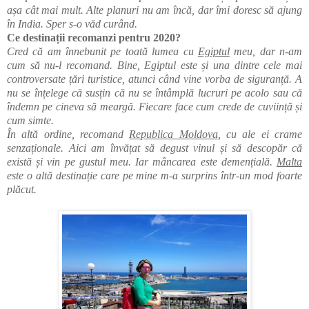
așa cât mai mult. Alte planuri nu am încă, dar îmi doresc să ajung
în India. Sper s-o văd curând.
Ce destinații recomanzi pentru 2020?
Cred că am înnebunit pe toată lumea cu
Egiptul
meu, dar n-am
cum să nu-l recomand. Bine, Egiptul este și una dintre cele mai
controversate țări turistice, atunci când vine vorba de siguranță. A
nu se înțelege că susțin că nu se întâmplă lucruri pe acolo sau că
îndemn pe cineva să meargă. Fiecare face cum crede de cuviință și
cum simte.
În altă ordine, recomand
Republica Moldova
, cu ale ei crame
senzaționale. Aici am învățat să degust vinul și să descopăr că
există și vin pe gustul meu. Iar mâncarea este demențială.
Malta
este o altă destinație care pe mine m-a surprins într-un mod foarte
plăcut.