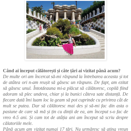
Când ai început călătorești și câte țări ai vizitat până acum?
De multe ori am încercat să-mi răspund la întrebarea aceasta și tot
de atâtea ori n-am reușit să găsesc un răspuns. De fapt, am ezitat
să găsesc unul. Întotdeauna mi-a plăcut să călătoresc, copilă fiind
adoram să plec undeva, chiar și la bunici câteva sate distanță. De
fiecare dată îmi luam loc la geam să pot cuprinde cu privirea cât de
mult se putea. Dar să călătoresc mai des și să-mi fac din asta o
pasiune de care să mă și țin cu dinții de ea, am început s-o fac de
vreo 4-5 ani. Și cam tot de atâția ani am început să scriu despre
călatoriile mele.
Până acum am vizitat numai 17 țări. Nu urmăresc să ating vreun