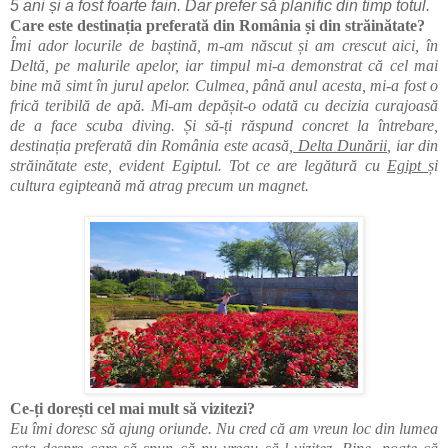
5 ani și a fost foarte fain. Dar prefer să planific din timp totul.
Care este destinația preferată din România și din străinătate?
Îmi ador locurile de baștină, m-am născut și am crescut aici, în
Deltă, pe malurile apelor, iar timpul mi-a demonstrat că cel mai
bine mă simt în jurul apelor. Culmea, până anul acesta, mi-a fost o
frică teribilă de apă. Mi-am depășit-o odată cu decizia curajoasă
de a face scuba diving. Și să-ți răspund concret la întrebare,
destinația preferată din România este acasă,
Delta Dunării
, iar din
străinătate este, evident Egiptul. Tot ce are legătură cu
Egipt
și
cultura egipteană mă atrag precum un magnet.
Ce-ți dorești cel mai mult să vizitezi?
Eu îmi doresc să ajung oriunde. Nu cred că am vreun loc din lumea