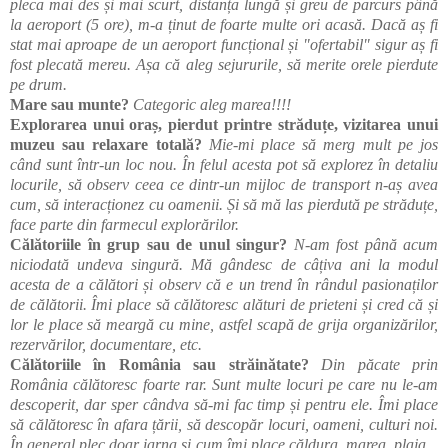
pleca mai des și mai scurt, distanța lungă și greu de parcurs până
la aeroport (5 ore), m-a ținut de foarte multe ori acasă. Dacă aș fi
stat mai aproape de un aeroport funcțional și "ofertabil" sigur aș fi
fost plecată mereu. Așa că aleg sejururile, să merite orele pierdute
pe drum.
Mare sau munte?
Categoric aleg marea!!!!
Explorarea unui oraș, pierdut printre străduțe, vizitarea unui
muzeu sau relaxare totală?
Mie-mi place să merg mult pe jos
când sunt într-un loc nou. În felul acesta pot să explorez în detaliu
locurile, să observ ceea ce dintr-un mijloc de transport n-aș avea
cum, să interacționez cu oamenii. Și să mă las pierdută pe străduțe,
face parte din farmecul explorărilor.
Călătoriile în grup sau de unul singur?
N-am fost până acum
niciodată undeva singură. Mă gândesc de câțiva ani la modul
acesta de a călători și observ că e un trend în rândul pasionaților
de călătorii. Îmi place să călătoresc alături de prieteni și cred că și
lor le place să meargă cu mine, astfel scapă de grija organizărilor,
rezervărilor, documentare, etc.
Călătoriile în România sau străinătate?
Din păcate prin
România călătoresc foarte rar. Sunt multe locuri pe care nu le-am
descoperit, dar sper cândva să-mi fac timp și pentru ele. Îmi place
să călătoresc în afara țării, să descopăr locuri, oameni, culturi noi.
În general plec doar iarna și cum îmi place căldura, marea, plaja...