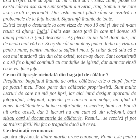
asta despre care să spun că nu vreau să-l vizitez. Bine, poate că
există câteva așa cum sunt porțiuni din Siria, Iraq, Somalia pe care
le-aș ocoli o perioadă. Dar asta numai până când se rezolvă cu
problemele de la fața locului.
Siguranță înainte de toate.
Există totuși o destinație la care vizez de vreo 10 ani și uite că n-am
reușit să ajung:
India
! India este acea țară în care-mi doresc să
ajung pentru a (mă) descoperi. Aș pleca cu un bilet doar dus, iar
de acolo mai văd eu. Și aș sta cât de mult aș putea. India aș vizita-o
pentru mine, pentru mintea și sufletul meu. Și chiar dacă stiu că e
cea mai murdară țări din câte există, tot m-aș duce. Sunt conștientă
c-o să fie o luptă continuă cu condițiile de igienă, dar sunt convinsă
că le voi face față.
Ce nu îți lipsește niciodată din bagajul de călător ?
Pregătirea bagajului înainte de orice călătorie este o etapă foarte
pe placul meu. Face parte din călătoria propriu-zisă. Sunt multe
lucruri de care nu mă pot lipsi, iar aici intră desigur aparatul de
fotografiat, telefonul, agenda pe care-mi iau notițe, un ghid al
zonei, încălțăminte și haine confortabile, cosmetice, bani ș.a. Pot să
uit orice acasă, dar 3 lucruri nu am cum să uit: t
elefonul, bani
și/sau card și documentele de călătorie
. Restul.... se rezolvă și pot
să trăiesc fără! Nu fac o tragedie dacă uit ceva.
Ce destinații recomanzi:
-pentru city-break:
dintre marile orașe europene,
Roma
este pentru