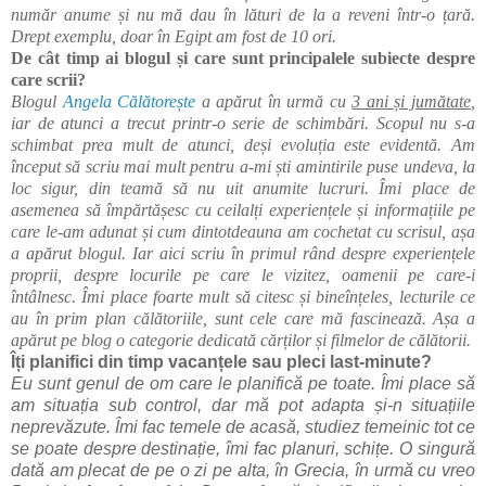
număr anume și nu mă dau în lături de la a reveni într-o țară.
Drept exemplu, doar în Egipt am fost de 10 ori.
De cât timp ai blogul și care sunt principalele subiecte despre
care scrii?
Blogul
Angela Călătorește
a apărut în urmă cu
3 ani și jumătate
,
iar de atunci a trecut printr-o serie de schimbări. Scopul nu s-a
schimbat prea mult de atunci, deși evoluția este evidentă. Am
început să scriu mai mult pentru a-mi ști amintirile puse undeva, la
loc sigur, din teamă să nu uit anumite lucruri. Îmi place de
asemenea să împărtășesc cu ceilalți experiențele și informațiile pe
care le-am adunat și cum dintotdeauna am cochetat cu scrisul, așa
a apărut blogul. Iar aici scriu în primul rând despre experiențele
proprii, despre locurile pe care le vizitez, oamenii pe care-i
întâlnesc. Îmi place foarte mult să citesc și bineînțeles, lecturile ce
au în prim plan călătoriile, sunt cele care mă fascinează. Așa a
apărut pe blog o categorie dedicată cărților și filmelor de călătorii.
Îți planifici din timp vacanțele sau pleci last-minute?
Eu sunt genul de om care le planifică pe toate. Îmi place să
am situația sub control, dar mă pot adapta și-n situațiile
neprevăzute. Îmi fac temele de acasă, studiez temeinic tot ce
se poate despre destinație, îmi fac planuri, schițe. O singură
dată am plecat de pe o zi pe alta, în Grecia, în urmă cu vreo