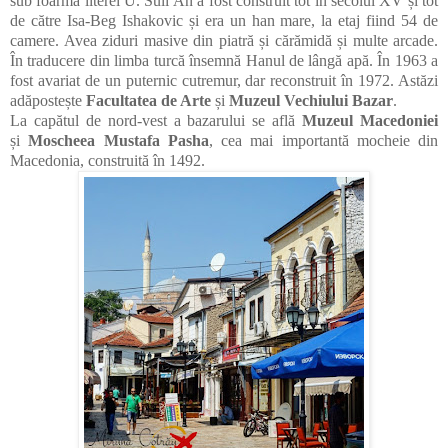
sub foarma literei U. Suli An a fost construit tot în secolul XV și tot
de către
Isa-Beg Ishakovic
și era un han mare, la etaj fiind 54 de
camere. Avea ziduri masive din piatră și cărămidă și multe arcade.
În traducere din limba turcă însemnă Hanul de lângă apă. În 1963 a
fost avariat de un puternic cutremur, dar reconstruit în 1972. Astăzi
adăpostește
Facultatea de Arte
și
Muzeul Vechiului Bazar
.
La capătul de nord-vest a bazarului se află
Muzeul Macedoniei
și
Moscheea Mustafa Pasha
,
cea mai importantă mocheie din
Macedonia, construită în 1492.