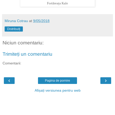
Fortăreața Kale
Miruna Cotrau
at
9/05/2018
Distribuiți
Niciun comentariu:
Trimiteți un comentariu
Comentarii:
‹
›
Pagina de pornire
Afișați versiunea pentru web