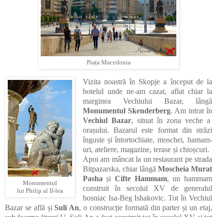
Piața Macedonia
Vizita noastră în Skopje a început de la
hotelul unde ne-am cazat, aflat chiar la
marginea Vechiului Bazar, lângă
Monumentul Skenderberg
.
Am intrat în
Vechiul Bazar
,
situat în zona veche a
orașului. Bazarul este format din străzi
înguste și întortochiate, moschei, hamam-
uri, ateliere, magazine, terase și chioșcuri.
Apoi am mâncat la un restaurant pe
strada
Bitpazarska, chiar lângă
Moscheia Murat
Pasha
și
Cifte Hammam
, un hammam
Monumentul
construit în secolul XV de generalul
lui Philip al II-lea
bosniac Isa-Beg Ishakovic. Tot în Vechiul
Bazar se află și
Suli An
,
o construcție formată din parter și un etaj,