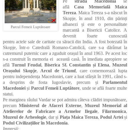
Pe
strada Macedonia
se
află
Casa Memorială Maica
Tereza
. Maica Tereza s-a născut în
Skopje, în anul 1910, din părinți
albanezi și este o personalitate
Parcul Femeii Luptătoare
marcantă a Bisericii Catolice. A
devenit foarte cunoscută
pentru actele sale de caritate cu săracii din India. A fost botezată în
Skopje, într-o Catedrală Romano-Catolică, care s-a dărâmat la
cutremurul puternic care a zguduit orașul în anul 1963. Pe acest loc
s-a construit în memoria ei această casă. În imediata apropiere se
află
Turnul Feudal
,
Biserica Sf. Constantin și Elena
,
Muzeul
Orașului Skopje
,
Arcul de Triumf
, care
comemorează lupta
pentru independența Macedoniei, care a luat sfârșit în 1991, când s-
a desprins de fosta Iugoslavie, precum și
Parlamentul
Macedoniei
și
Parcul Femeii Luptătore
, unde se află foarte multe
statui
.
Pe marginea râului Vardar se pot admira câteva clădiri impunătoare,
precum
Ministerul de Afaceri Externe
,
Muzeul Memorial al
Atelierelor de Fabricare a Armelor Ilegale
,
Filarmonica
,
Muzeul de Arheologie
, dar și
Piața Maica Tereza
,
Podul Artei
și
Podul Civilizațiilor în Macedonia
.
Impresii: