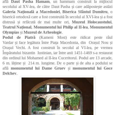
află
Daut Pasha Hamam
, un hammam
construit la mijlocul
secolului al XV-lea, de către Daut Pasha și care adăpostește astăzi
Galeria Națională a Macedoniei
,
Biserica Sfântul Dumitru
,
o
biserică ortodoxă care a fost construită în secolul al XVI-lea și a fost
distrusă și refăcută de mai multe ori,
Muzeul Holocaustului
,
Teatrul Național
,
Monumentul lui Philip al II-lea
,
Monumentul
Olympias
și
Muzeul de Arheologie
.
Podul de Piatră
(Kameni Most) este ridicat peste râul
Vardar și face legătura între Piața Macedonia, din Orașul Nou și
Orașul Vechi. A fost construit în secolul al VI-lea, pe vremea
Împăratului bizantin Iustinian, iar între anii 1451-1469 s-a restaurat
din ordinul lui Mohamed al II-lea Cuceritorul. Podul are 13 arcade,
6 m. lățime și 214 m. lungime. De o parte și de alta a podului se
află
monumentul lui Dame Gruev
și
monumentul lui Goce
Delchev
.