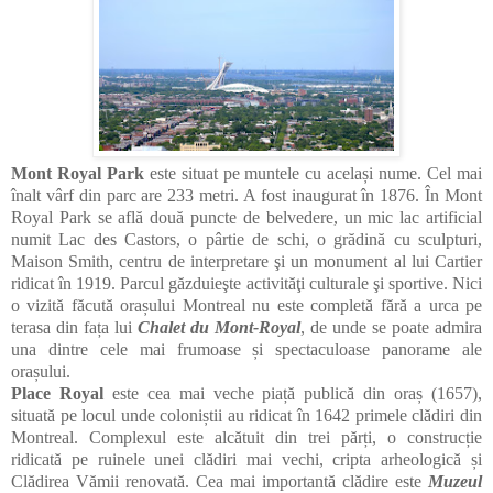
Mont Royal Park
este situat pe muntele cu același nume. Cel mai
înalt vârf din parc are 233 metri. A fost inaugurat în 1876. În Mont
Royal Park se află două puncte de belvedere, un mic lac artificial
numit Lac des Castors, o pârtie de schi, o grădină cu sculpturi,
Maison Smith, centru de interpretare şi un monument al lui Cartier
ridicat în 1919. Parcul găzduieşte activităţi culturale şi sportive. Nici
o vizită făcută orașului Montreal nu este completă fără a urca pe
terasa din fața lui
Chalet du Mont-Royal
, de unde se poate admira
una dintre cele mai frumoase și spectaculoase panorame ale
orașului.
Place Royal
este cea mai veche piață publică din oraș (1657),
situată pe locul unde coloniștii au ridicat în 1642 primele clădiri din
Montreal. Complexul este alcătuit din trei părți, o construcție
ridicată pe ruinele unei clădiri mai vechi, cripta arheologică și
Clădirea Vămii renovată. Cea mai importantă clădire este
Muzeul