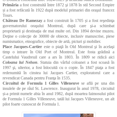
Primăria
a fost construită între 1872 şi 1878 în stil Second Empire
și a fost refăcută în 1922 după modelul primariei din oraşul francez
Tours.
Château De Ramezay
a fost construit în 1705 și a fost reşedinţa
guvernatorului oraşului Montreal, după care şi-a schimbat
proprietarii şi destinaţia de mai multe ori. Din 1894 devine muzeu.
Deţine o colecţie de 30000 de obiecte, inclusiv manuscrise, piese
numismatice, etnografice, obiecte de artă, picturi şi mobilier.
Place Jacques-Cartier
este o piaţă în Old Montreal şi în acelaşi
timp o intrare în Old Port of Montreal. Este fosta grădină a
Castelului Vaudreuil care a ars în 1803. În 1809 se ridică aici
Coloana lui Nelson
. Statuia din vârful coloanei a fost scoasă în
1997 şi, ulterior, a fost înlocuită cu o copie. În 1847 piaţa a fost
redenumită în cinstea lui Jacques Cartier, exploratorul care a
revendicat Canada pentru Franţa în 1535.
Circuitul de Formula 1 Gilles Villeneuve
se află pe una din
insulele de pe râul St. Lawrence. Inaugurat în anul 1978, circuitul
și-a primit numele abia în anul 1982, după moartea faimosului pilot
de Formula 1 Gilles Villeneuve, tatăl lui Jacques Villeneuve, un alt
pilot foarte cunoscut de Formula 1.