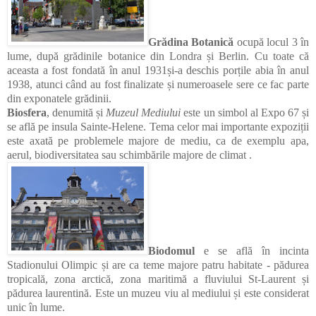
Grădina Botanică
ocupă locul 3 în
lume, după grădinile botanice din Londra și Berlin. Cu toate că
aceasta a fost fondată în anul 1931și-a deschis porțile abia în anul
1938, atunci când au fost finalizate și numeroasele sere ce fac parte
din exponatele grădinii.
Biosfera
, denumită și
Muzeul Mediului
este un simbol al Expo 67 și
se află pe insula Sainte-Helene. Tema celor mai importante expoziții
este axată pe problemele majore de mediu, ca de exemplu apa,
aerul, biodiversitatea sau schimbările majore de climat .
Biodomul
e se află în incinta
Stadionului Olimpic și are ca teme majore patru habitate - pădurea
tropicală, zona arctică, zona maritimă a fluviului St-Laurent și
pădurea laurentină. Este un muzeu viu al mediului și este considerat
unic în lume.