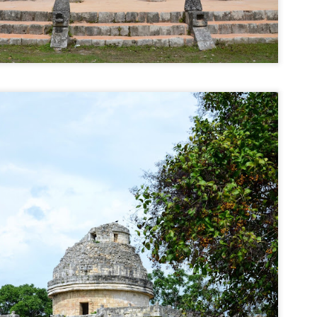
ființatul stat italian.
Vacanta in Grecia (2): Santorini
AY
7
Santorini este una dintre cele mai căutate destinații de vacanță, o
adevărată emblemă a Greciei, datorită panoramelor minunate asupra
rii și recunoscută pentru apusurile romantice.
sula se află în Marea Egee și face parte din Insulele Ciclade, alături de
konos, Naxos, Paros și altele.
 trecut, insula se numea Thera, iar capitala ei Fira.
sula are o suprafață de 79 km² și este de tip vulcanic, Vulcanul Santorini -
lat pe o insulă învecinată fiind activ și în prezent.
Antalya - capitala turismului turcesc
PR
3
Antalya este centrul administrativ al provinciei cu același nume și una
din cele mai importante stațiuni de pe litoralul mediteraneean. Mai
te supranumită și capitala „Rivierei turcești”, datorită gamei extinse de
ațiuni cu hoteluri de lux, precum Belek, Side, Kemer, Lara, Incekum sau
anya, ce se întind în peste 650 km. lungime de plaje.