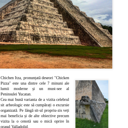
antic fino-ugric, la confluența râurilor Daugava și R
Ridzene era cunoscut la începuturi sub numele de Ri
numele său orașului.
Chichen Itza, pronunțată deseori "Chicken
Pizza" este una dintre cele 7 minuni ale
lumii moderne și un must-see al
Peninsulei Yucatan.
Cea mai bună varianta de a vizita celebrul
sit arheologic este să cumpărați o excursie
organizată. Pe lângă sit-ul propriu-zis veți
mai beneficia și de alte obiective precum
vizita la o cenotă sau o mică oprire în
orașul Valladolid.