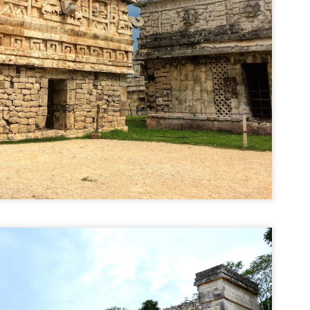
i 1873, domnitorul Alexandru Ioan Cuza.
Capitale europene: Helsinki (Finlanda)
UG
7
Helsinki este capitala și cel mai mare oraș din Finlanda și totodată cea
mai nordică capitală din Uniunea Europeană. Orașul a fost fondat de
tre Regele Gustavus Vasa din Suedia în 1550 și se numea Helsingfors. În
09 orașul a fost cucerit de ruși, după ce i-au învins pe suedezi în
zboiului Finlandez, iar 1812, Helsinki a preluat titlul de capitală de la
rku. În 1917, Finlanda și-a declarat independența, dar capitala a fost
upată de Armata Roșie în ianuarie 1918.
Muzeul Tehnic Sinsheim - cel mai interesant
UL
0
muzeu din Germania
nsheim este un mic orășel situat pe Autostrada A6, la aproximativ 20 km. de
idelberg și 28 km. de Heilbronn, pe malurile râului Elsenz.
zeul Tehnic s-a deschis în 1981 și este cel mai complex muzeu ce îmbină
șini clasice, mașini de curse, tancuri, trăsuri, biciclete, dar și avione.