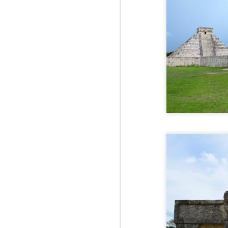
Mu
pă
J
1
Pe
se
Ma
Ka
st
St
St
di
J
Or
de
re
le
te