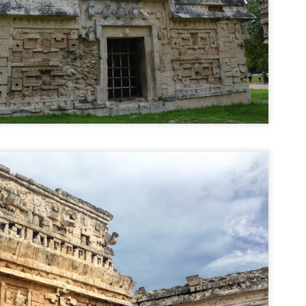
b conducerea lui Octavian August.
Uzupis si Christiania - utopiile Europei
EP
1
Uzupis și Christiania sunt două cartiere din Vilnius (Lituania),
respectiv Copenhaga (Danemarca), care au un stil de viață diferit față
 cel cotidian. Ambele s-au declarat independente, deși independența lor nu
te recunoscută de nimeni, iar comunitatea lor este constituită din artiști, cu
ziuni politice, religioase și spirituale aparte.
upis
publica Uzupis se află în Vilnius, capitala Lituaniei și se traduce prin
incolo de râu", cu referire la râul Vilnia.
Heidelberg - unul dintre cele mai frumoase orase
EP
0
europene
idelberg se află în landul Baden-Württemberg, la aproximativ 90 km. de
ankfurt și 120 km. de Stuttgart. Heidelberg este unul dintre cele mai
umoase din Germania și un important centru cultural și educațional, fiind
zda Universității Ruprecht-Karls, cea mai veche universitate din
rmania.
 Heidelberg și-a petrecut cea mai mare parte a exilului și a decedat, la 15