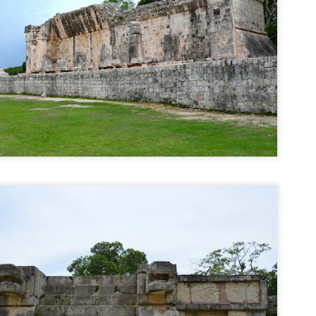
zeul are peste 3.000 de exponate situate pe o suprafață de 50,000 metri
trați, atât în interior, cât și în exterior.
Vacanta in Grecia (3): Halkidiki - Turul Bratului
UL
5
Kassandra
ninsula Halkidiki (Chalkidiki) aparține de regiunea Macedonia Centrală și
 află în partea de nord a Greciei. Este formată din 3 brațe care se întind în
rea Egee: Kassandra, Sithonia și Athos.
ssandra este brațul vestic și zona cea mai dezvoltată turistic, fiind plină de
ațiuni. Brațul are 55 km. lungime și începe de la Nea Moudania.
ațiuni și plaje
ațiunea Nea Moudania este prima staține a Brațului Kassandra și se află la o
stanță de doar 58 kilometri față de Salonic.
Capitale europene: Oslo (Norvegia)
UL
4
Oslo este capitala și cel mai mare oraș al Norvegiei.
așul a fost fondat în jurul anului 1040, la sfârșitul erei vikinge sub numele
 Anslo. În 1624, orașul a fost distrus de un incendiu uriaș, dar a fost
construit și redenumit Christiania, după numele împăratului Christian al IV-
a. Abia în 1925, Oslo și-a căpătat numele actual, după ce și-a extins
ritoriul.