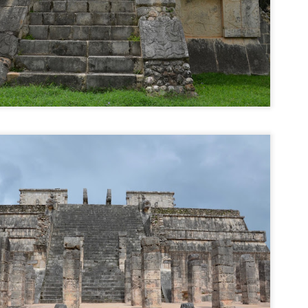
Rothenburg ob der Tauber - cel mai frumos oras
UN
8
medieval din Europa
thenburg ob der Tauber este un oraș din regiunea Franconia din landul
varia și este unul dintre cele mai vizitate orașe ale Germaniei, datorită
tății medievale foarte bine prezervate.
mele - Rothenburg ob der Tauber - se traduce <Castelul Roșu deasupra
uberului>, Tauber fiind râul care trece pe la marginea orașului.
asemenea, orașul este situat pe Drumul Romantic, ce leagă Würzburg de
ssen și unde se găsesc numeroase castele și orașe pitorești.
Palermo - capitala Siciliei
UN
7
Palermo este capitala Siciliei, un oraș italian important din punct de
vedere istoric, cultural și gastronomic.
așul a fost fondat în 734 î.Hr. de fenicieni și avea numele de Sis - floare. A
trat apoi în posesia Cartaginei, a Imperiului Roman, a fost sub dominație
abă și cucerit de normanzi și spanioli. Orașul a fost eliberat de
voluționarul Giuseppe Garibaldi și începând din 1860 face parte din nou