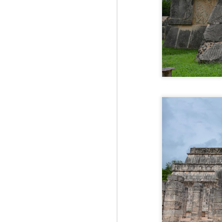
J
1
Ro
Ba
ce
Nu
Ta
De
Fü
J
Or
in
ar
re