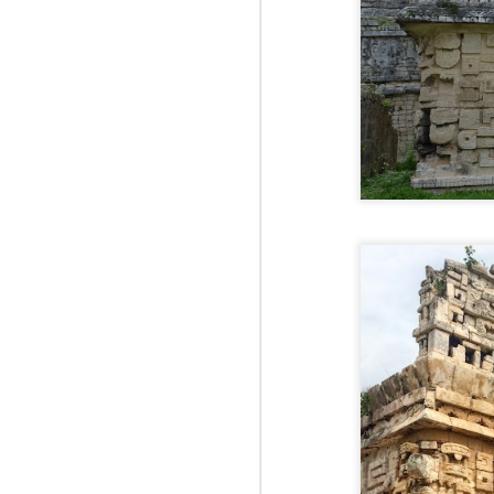
su
S
2
de
es
vi
Uz
Re
"d
S
1
He
Fr
fr
ga
Ge
În