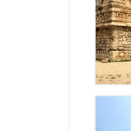
ma
A
că
18
Ră
Tu
oc
J
3
Si
He
Mu
ma