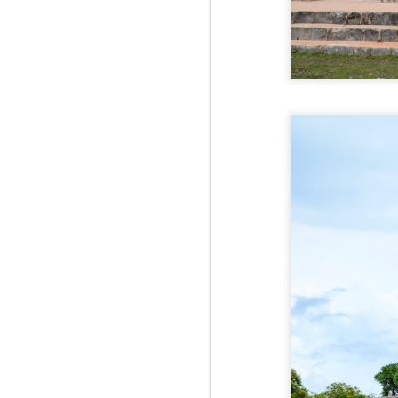
în
M
mă
In
My
În
In
af
A
1
es
st
Al