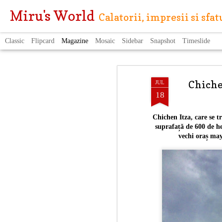
Miru's World
Calatorii, impresii si sfa
Classic
Flipcard
Magazine
Mosaic
Sidebar
Snapshot
Timeslide
Chiche
JUL
18
Chichen Itza, care se 
suprafață de 600 de h
vechi oraș may