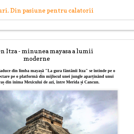
turi. Din pasiune pentru calatorii
n Itza - minunea mayasa a lumii
moderne
traduce din limba mayașă "La gura fântânii Itza"
se întinde pe o
ectare pe o platformă din mijlocul unei jungle aparținând unui
Capitale europene: R
MAY
aș din inima Mexicului de azi, între Merida și Cancun.
27
(Letonia)
Riga este capitala Letoniei, situată pe malul Mării Ba
vărsare a râului Daugava. Riga este cel mai mare oraș 
iar centrul istoric al orașului a fost inclus în anul 199
din patrimoniul cultural mondial UNESCO.
Scurtă istorie a orașului
Riga este amplasată pe locul unei așezări antice a liv