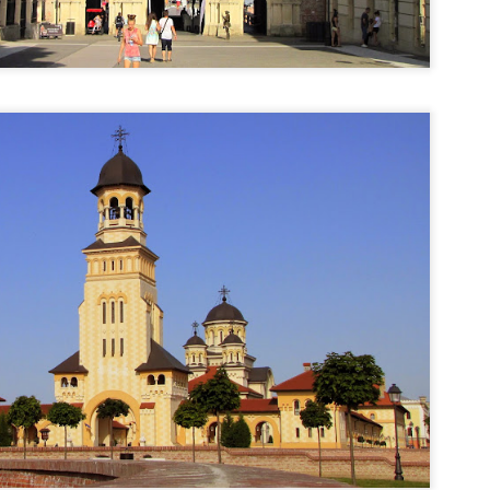
i 1873, domnitorul Alexandru Ioan Cuza.
Capitale europene: Helsinki (Finlanda)
UG
7
Helsinki este capitala și cel mai mare oraș din Finlanda și totodată cea
mai nordică capitală din Uniunea Europeană. Orașul a fost fondat de
tre Regele Gustavus Vasa din Suedia în 1550 și se numea Helsingfors. În
09 orașul a fost cucerit de ruși, după ce i-au învins pe suedezi în
zboiului Finlandez, iar 1812, Helsinki a preluat titlul de capitală de la
rku. În 1917, Finlanda și-a declarat independența, dar capitala a fost
upată de Armata Roșie în ianuarie 1918.
Muzeul Tehnic Sinsheim - cel mai interesant
UL
0
muzeu din Germania
nsheim este un mic orășel situat pe Autostrada A6, la aproximativ 20 km. de
idelberg și 28 km. de Heilbronn, pe malurile râului Elsenz.
zeul Tehnic s-a deschis în 1981 și este cel mai complex muzeu ce îmbină
șini clasice, mașini de curse, tancuri, trăsuri, biciclete, dar și avione.