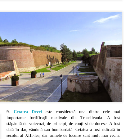
zeul are peste 3.000 de exponate situate pe o suprafață de 50,000 metri
trați, atât în interior, cât și în exterior.
Vacanta in Grecia (3): Halkidiki - Turul Bratului
UL
5
Kassandra
ninsula Halkidiki (Chalkidiki) aparține de regiunea Macedonia Centrală și
 află în partea de nord a Greciei. Este formată din 3 brațe care se întind în
rea Egee: Kassandra, Sithonia și Athos.
ssandra este brațul vestic și zona cea mai dezvoltată turistic, fiind plină de
ațiuni. Brațul are 55 km. lungime și începe de la Nea Moudania.
ațiuni și plaje
ațiunea Nea Moudania este prima staține a Brațului Kassandra și se află la o
stanță de doar 58 kilometri față de Salonic.
Capitale europene: Oslo (Norvegia)
UL
4
Oslo este capitala și cel mai mare oraș al Norvegiei.
9.
Cetatea Devei
este considerată una dintre cele mai
așul a fost fondat în jurul anului 1040, la sfârșitul erei vikinge sub numele
importante fortificaţii medivale din Transilvania. A fost
 Anslo. În 1624, orașul a fost distrus de un incendiu uriaș, dar a fost
stăpânită de voievozi, de principi, de conți şi de ducese. A fost
construit și redenumit Christiania, după numele împăratului Christian al IV-
dată în dar, vândută sau bombardată. Cetatea a fost ridicată în
a. Abia în 1925, Oslo și-a căpătat numele actual, după ce și-a extins
secolul al XIII-lea, dar urmele de locuire sunt mult mai vechi:
ritoriul.