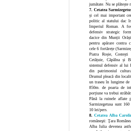
jumătate. Nu se plătește n
7. Cetatea Sarmizegetu
și cel mai important cen
politic al statului dac 
Imperiul Roman. A fos
defensiv strategic for
Mdina - vechea
MAR
dacice din Munții Orășt
17
capitala malteza
pentru apărare contra c
cele 6 fortărețe (Sarmiz
Mdina a fost capitala Maltei din
Antichitate până în 1530.
Piatra Roșie, Costești
Cetățuie, Căpâlna și B
Mdina este un oraș medieval, cu
sistemul defensiv al lui
ziduri de apărare, situat pe vârful
din patrimoniul cult
unui deal, la 200 de metri altitudine.
Drumul pleacă din localit
Mdina este numit și Orașul Tăcut,
un traseu în lungime de
datorită liniștii și vibeului medieval,
O
dar și pentru că în oraș circulă foarte
850m. de poarta de int
2
puține mașini, iar majoritatea
porțiune va trebui străbăt
străzilor sunt pietonale. Orașul are
Până la ruinele aflate 
Ma
0,9 km² și este limitat în interiorul
Ma
Sarmizegetusa sunt 160 
zidurilor sale. Populația sa are sub
Or
10 lei/pers.
trei sute de locuitori.
pr
8.
Cetatea Alba Caroli
Mdina este un oraș cu o istorie
româneşti: Ţara Româneas
Nu
bogată.
Alba Iulia devenea astf
Me