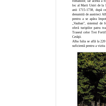
su
românilor, iar acesta a f
loc al Marii Uniri de la 
anii 1715-1738, după ce 
denumită de austrieci Alb
S
pentru a se apăra împot
2
„Vauban”, sistemul de fo
oferă turiştilor patru t
de
Traseul celor Trei Forti
es
Cetăţii.
vi
Alba Iulia se află la 22
suficientă pentru a vizita
Uz
Re
"d
S
1
He
Fr
fr
ga
Ge
În