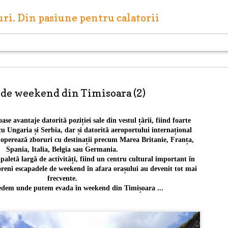
turi. Din pasiune pentru calatorii
 de weekend din Timisoara (2)
e avantaje datorită poziției sale din vestul țării, fiind foarte
u Ungaria și Serbia, dar și datorită aeroportului internațional
Capitale europene: R
MAY
 operează zboruri cu destinații precum Marea Britanie, Franța,
27
(Letonia)
Spania, Italia, Belgia sau Germania.
paletă largă de activități, fiind un centru cultural important în
Riga este capitala Letoniei, situată pe malul Mării Ba
reni escapadele de weekend în afara orașului au devenit tot mai
vărsare a râului Daugava. Riga este cel mai mare oraș 
frecvente.
iar centrul istoric al orașului a fost inclus în anul 199
vedem unde putem evada în weekend din Timișoara ...
din patrimoniul cultural mondial UNESCO.
Scurtă istorie a orașului
Riga este amplasată pe locul unei așezări antice a liv