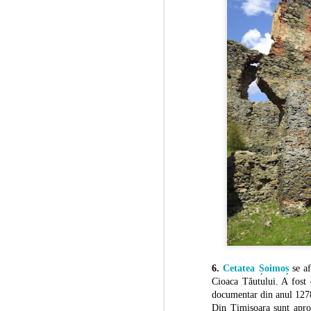
6.
Cetatea Șoimoș
se af
Cioaca Tăutului. A fost c
documentar din anul 127
Din Timișoara sunt apro