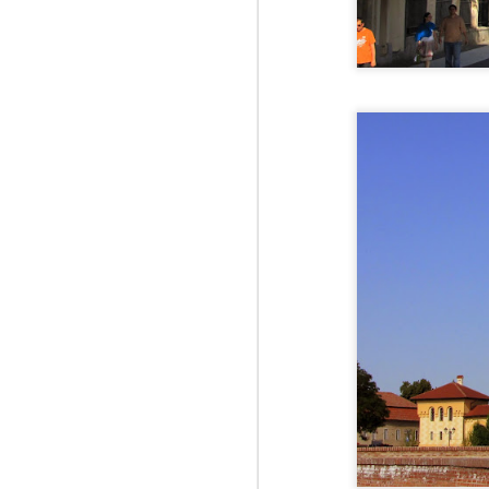
ma
A
că
18
Ră
Tu
oc
J
3
Si
He
Mu
ma